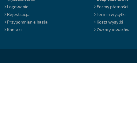
Logowanie
Formy płatności
Rejestracja
Termin wysyłki
Przypomnienie hasła
Koszt wysyłki
Kontakt
Zwroty towarów