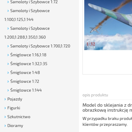
Samoloty i Szybowce 1:72
Samoloty i Szybowce
1:100,1:125,1:144
Samoloty i Szybowce
1:200,1:288,1:350,1:360
Samoloty i Szybowce 1:700,1:720
Śmigłowce 1:16,1:18
Śmigłowce 1:32,1:35
Śmigłowce 1:48
Śmigłowce 1:72
Śmigłowce 1:144
opis produktu
Pojazdy
Model do sklejania z d
Figurki
obrazkową instrukcję
Szkutnictwo
W przypadku braku produkt
klientów przepraszamy.
Dioramy