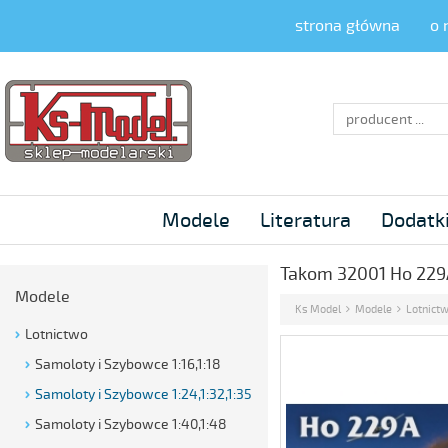
strona główna
o 
producent ...
Modele
Literatura
Dodatk
Takom 32001 Ho 229A
Modele
Ks Model
Modele
Lotnict
Lotnictwo
Samoloty i Szybowce 1:16,1:18
Samoloty i Szybowce 1:24,1:32,1:35
Samoloty i Szybowce 1:40,1:48