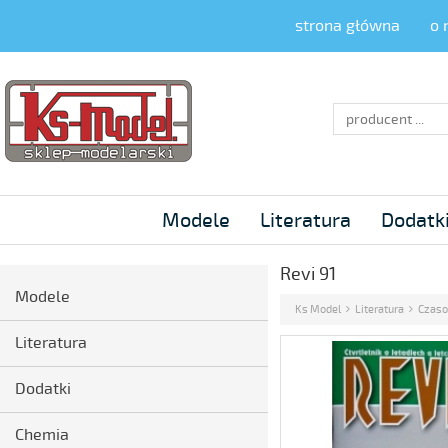
strona główna
o 
producent ...
Modele
Literatura
Dodatk
Revi 91
Modele
Ks Model
Literatura
Czas
Literatura
Dodatki
Chemia