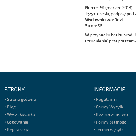
Numer: 91
(marzec 2013)
Język:
czeski, podpisy pod
Wydawnictwo:
Revi
Stron:
56
W przypadku braku produkt
utrudnienia1przepraszamy
STRONY
INFORMACJE
Strona główna
Regulamin
Blog
Formy Wysyłki
Wyszukiwarka
Bezpieczeństwo
Logowanie
Formy płatności
Rejestracja
Termin wysyłki